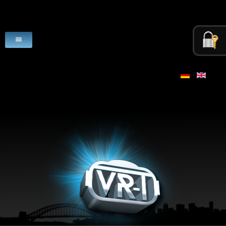
HOME
VR-PRODUCTS
USE CASES
SCENARIO
LICENSE
VR-HARDWARE
VR-SOFTWARE
DOWNLOADS