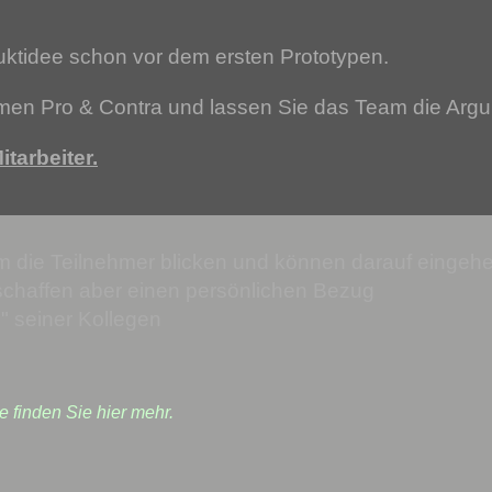
duktidee schon vor dem ersten Prototypen.
rmen Pro & Contra und lassen Sie das Team die Arg
tarbeiter.
rm die Teilnehmer blicken und können darauf eingeh
schaffen aber einen persönlichen Bezug
" seiner Kollegen
e finden Sie hier mehr.