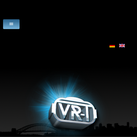
HOME
VR-ANGEBOTE
ANWENDUNGEN
SZENARIEN
LIZENZEN
VR-HARDWARE
VR-SOFTWARE
DOWNLOADS