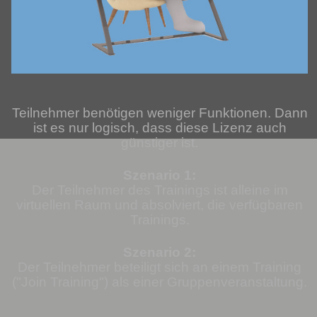
Teilnehmer benötigen weniger Funktionen. Dann
ist es nur logisch, dass diese Lizenz auch
günstiger ist.
Szenario 1:
Der Teilnehmer des Trainings ist alleine im
virtuellen Raum und absolviert, die verfügbaren
Trainings.
Szenario 2:
Der Teilnehmer beteiligt sich an einem Training
("Join Training") als einer Gruppenveranstaltung.