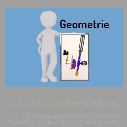
Die Geometrie-Lizenz ist eine
Zusatz-Lizenz.
In einem Trainingsraum können verschiedene
Produkte „zusammen geladen“ werden und e
s