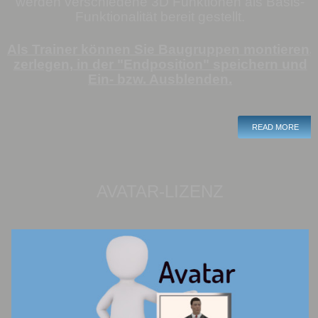
werden verschiedene 3D Funktionen als Basis-
Funktionalität bereit gestellt.
Als Trainer können Sie Baugruppen montieren,
zerlegen, in der "Endposition" speichern und
Ein- bzw. Ausblenden.
READ MORE
AVATAR-LIZENZ