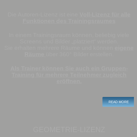
Die Autoren-Lizenz ist eine
Voll-Lizenz für alle
Funktionen des Trainingsraumes
In einem Trainingsraum können, beliebig viele
Screens und Bilder „platziert“ werden.
Sie erhalten mehrere Räume und können
eigene
Räume
über 360° Bilder erstellen.
Als Trainer können Sie auch ein Gruppen-
Training für mehrere Teilnehmer zugleich
eröffnen.
READ MORE
GEOMETRIE-LIZENZ