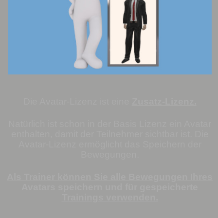
Die Avatar-Lizenz ist eine
Zusatz-Lizenz.
Natürlich ist schon in der Basis Lizenz ein Avatar
enthalten, damit der Teilnehmer sichtbar ist
. Die
Avatar-Lizenz ermöglicht das Speichern der
Bewegungen.
Als Trainer können Sie alle Bewegungen Ihres
Avatars speichern und für gespeicherte
Trainings verwenden.