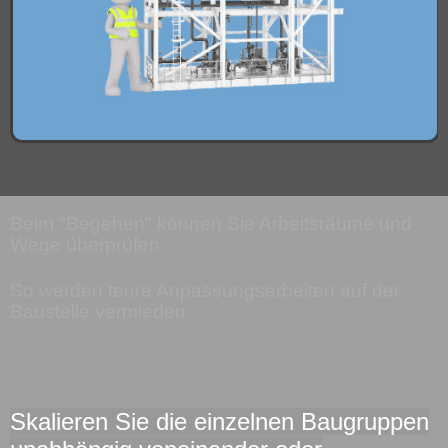
Beim "Begehen" können Sie Arbeitsräume und
Wege überprüfen.
So werden teure Anpassungsarbeiten auf der
Baustelle vermieden.
Skalieren Sie die einzelnen Baugruppen