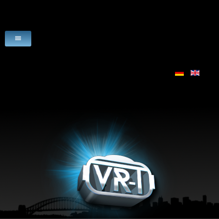
HOME
VR-ANGEBOTE
ANWENDUNGEN
SZENARIEN
LIZENZEN
VR-HARDWARE
VR-SOFTWARE
DOWNLOADS