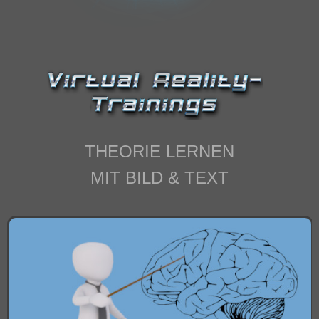
IMPRESSUM
THEORIE LERNEN
MIT BILD & TEXT