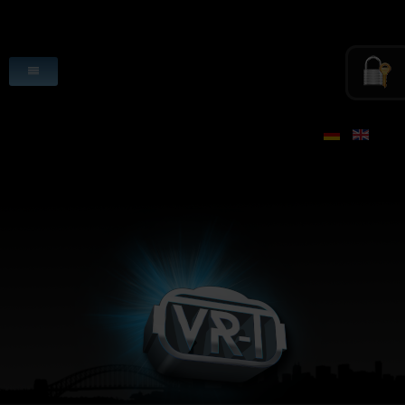
HOME
VR-ANGEBOTE
ANWENDUNGEN
SZENARIEN
LIZENZEN
VR-HARDWARE
VR-SOFTWARE
DOWNLOADS