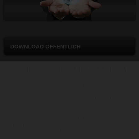
DOWNLOAD ÖFFENTLICH
HIER FINDEN SIE ALLE DOWNLOADS
Zip Downloads können z.B. auf dem Desktop
entpackt werden und sind als ausführbare
Dateien (exe) ohne jede Installation verfügbar. Wir
verzichten auch auf Cookies oder andere
Identifizierungsmöglichkeiten.
Wir garantieren ebenso virenfreie Downloads.
Wenn Ihre Firewall den Download blockiert,
mailen Sie uns an und wir senden Ihnen eine CD
oder einen USB Speicher.